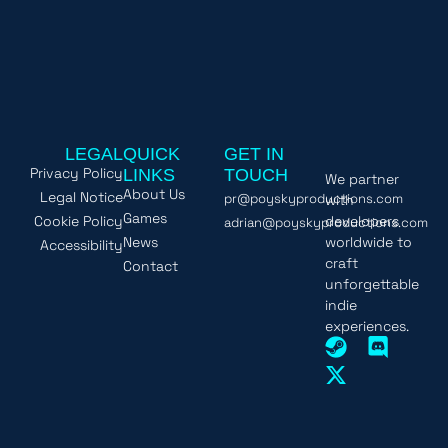
LEGAL
QUICK
GET IN
Privacy Policy
LINKS
TOUCH
We partner
About Us
Legal Notice
pr@poyskyproductions.com
with
Games
Cookie Policy
developers
adrian@poyskyproductions.com
News
worldwide to
Accessibility
craft
Contact
unforgettable
indie
experiences.